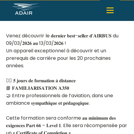
Venez découvrir le 𝐝𝐞𝐫𝐧𝐢𝐞𝐫 𝐛𝐞𝐬𝐭-𝐬𝐞𝐥𝐥𝐞𝐫 𝐝’𝐀𝐈𝐑𝐁𝐔𝐒 du
09/03/𝟐𝟎𝟐𝟔 𝐚𝐮 13/03/𝟐𝟎𝟐𝟔 !
Un appareil exceptionnel à découvrir et un
prerequis de carrière pour les 20 prochaines
années.
🧑‍✈️ 𝟓 𝐣𝐨𝐮𝐫𝐬 𝐝𝐞 𝐟𝐨𝐫𝐦𝐚𝐭𝐢𝐨𝐧 𝐚̀ 𝐝𝐢𝐬𝐭𝐚𝐧𝐜𝐞
📘 𝐅𝐀𝐌𝐈𝐋𝐈𝐀𝐑𝐈𝐒𝐀𝐓𝐈𝐎𝐍 𝐀𝟑𝟓𝟎
🤝 Entre professionnels de l’aviation, dans une
ambiance 𝐬𝐲𝐦𝐩𝐚𝐭𝐡𝐢𝐪𝐮𝐞 𝐞𝐭 𝐩𝐞́𝐝𝐚𝐠𝐨𝐠𝐢𝐪𝐮𝐞.
Cette formation sera conforme 𝐚𝐮 𝐦𝐢𝐧𝐢𝐦𝐮𝐦 𝐝𝐞𝐬
𝐞𝐱𝐢𝐠𝐞𝐧𝐜𝐞𝐬 𝐏𝐚𝐫𝐭 𝟔𝟔 – 𝐋𝐞𝐯𝐞𝐥 𝟏. Elle sera récompensée par
un « 𝐂𝐞𝐫𝐭𝐢𝐟𝐢𝐜𝐚𝐭𝐞 𝐨𝐟 𝐂𝐨𝐦𝐩𝐥𝐞𝐭𝐢𝐨𝐧 ».