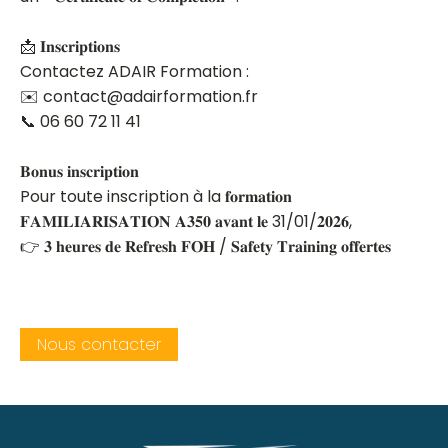
📩 𝐈𝐧𝐬𝐜𝐫𝐢𝐩𝐭𝐢𝐨𝐧𝐬
Contactez ADAIR Formation :
✉️ contact@adairformation.fr
📞 06 60 72 11 41
𝐁𝐨𝐧𝐮𝐬 𝐢𝐧𝐬𝐜𝐫𝐢𝐩𝐭𝐢𝐨𝐧
Pour toute inscription à la 𝐟𝐨𝐫𝐦𝐚𝐭𝐢𝐨𝐧
𝐅𝐀𝐌𝐈𝐋𝐈𝐀𝐑𝐈𝐒𝐀𝐓𝐈𝐎𝐍 𝐀𝟑𝟓𝟎 𝐚𝐯𝐚𝐧𝐭 𝐥𝐞 31/01/𝟐𝟎𝟐𝟔,
👉 𝟑 𝐡𝐞𝐮𝐫𝐞𝐬 𝐝𝐞 𝐑𝐞𝐟𝐫𝐞𝐬𝐡 𝐅𝐎𝐇 / 𝐒𝐚𝐟𝐞𝐭𝐲 𝐓𝐫𝐚𝐢𝐧𝐢𝐧𝐠 𝐨𝐟𝐟𝐞𝐫𝐭𝐞𝐬
Nous contacter