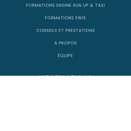
FORMATIONS ENGINE RUN UP & TAXI
FORMATIONS EWIS
CONSEILS ET PRESTATIONS
A PROPOS
ÉQUIPE
INFORMATIONS
NOUS CONTACTER
Tel : 06 60 72 11 41
Email: contact@adairformation.fr
MENTIONS LÉGALES