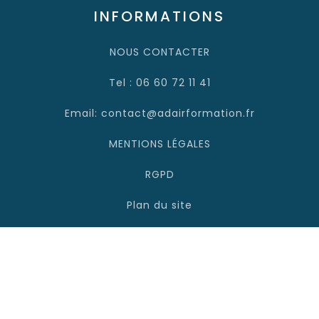
INFORMATIONS
NOUS CONTACTER
Tel : 06 60 72 11 41
Email: contact@adairformation.fr
MENTIONS LÉGALES
RGPD
Plan du site
Adair Formation 2025 - Site managé par Topymedia
Où forme Adair ?