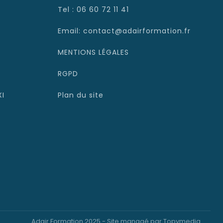
Tel : 06 60 72 11 41
Email: contact@adairformation.fr
MENTIONS LÉGALES
RGPD
XI
Plan du site
Adair Formation 2025 - Site managé par Topymedia