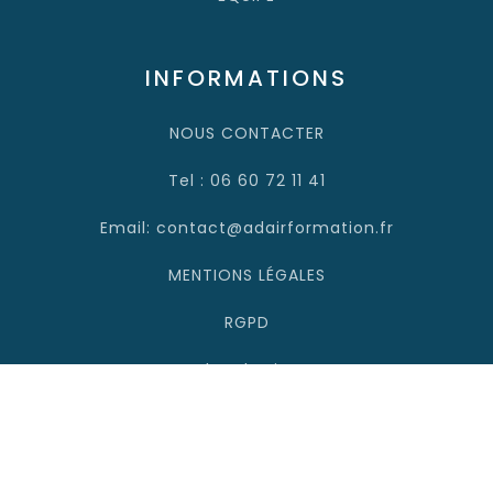
INFORMATIONS
NOUS CONTACTER
Tel : 06 60 72 11 41
Email: contact@adairformation.fr
MENTIONS LÉGALES
RGPD
Plan du site
Adair Formation 2025 - Site managé par Topymedia